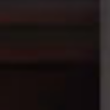
RIVESTIMENTI E
VERKLEIDUNGEN UND
ACCESSORI PER STÛV
ZUBEHÖRTEILE FÛR
22
STÜV 22