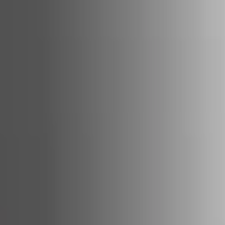
ACCESSORIES AND
BEKLEDINGEN EN
CLADDINGS FOR STÛV
ACCESSOIRES VOOR
22
STÛV 22