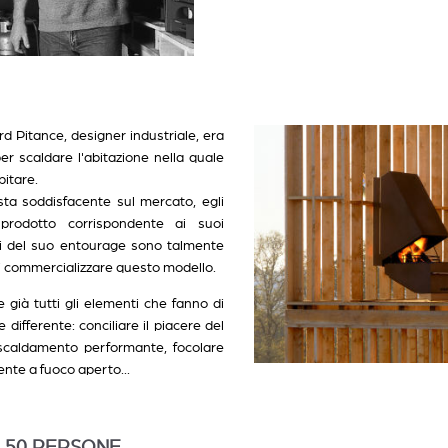
rard Pitance, designer industriale, era
per scaldare l'abitazione nella quale
bitare.
ta soddisfacente sul mercato, egli
prodotto corrispondente ai suoi
oni del suo entourage sono talmente
di commercializzare questo modello.
già tutti gli elementi che fanno di
differente: conciliare il piacere del
iscaldamento performante, focolare
nte a fuoco aperto...
 A 50 PERSONE