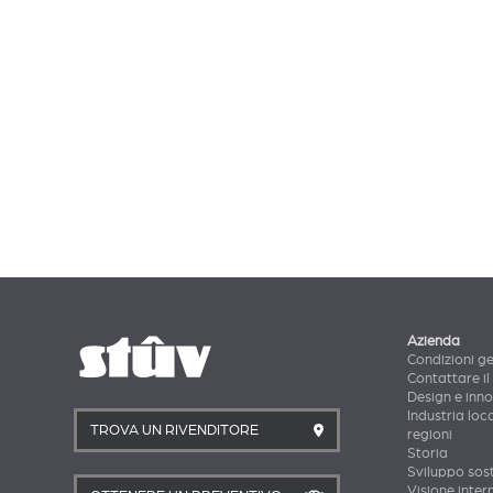
Azienda
Condizioni ge
Contattare il
Design e inn
Industria loca
TROVA UN RIVENDITORE
regioni
Storia
Sviluppo sost
Visione inter