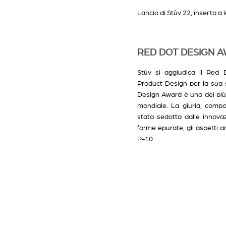
Lancio di Stûv 22, inserto a 
RED DOT DESIGN A
Stûv si aggiudica il Red 
Product Design per la sua s
Design Award è uno dei più p
mondiale. La giuria, compo
stata sedotta dalle innovaz
forme epurate, gli aspetti am
P-10.