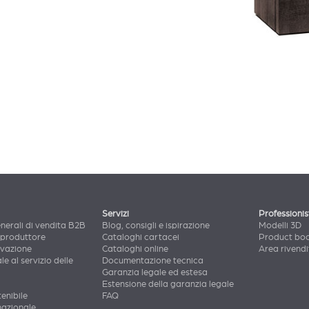
Servizi
Professionis
nerali di vendita B2B
Blog, consigli e ispirazione
Modelli 3D
 produttore
Cataloghi cartacei
Product bo
ovazione
Cataloghi online
Area rivendi
le al servizio delle
Documentazione tecnica
Garanzia legale ed estesa
Estensione della garanzia legale
enibile
FAQ
nazionale