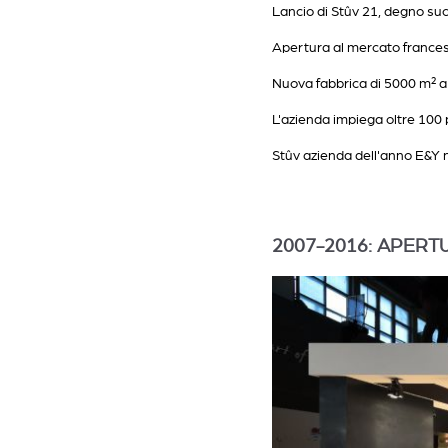
Lancio di Stûv 21, degno su
Apertura al mercato france
Nuova fabbrica di 5000 m² a
L'azienda impiega oltre 100
Stûv azienda dell'anno E&Y 
2007-2016: APERT