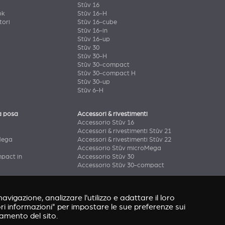
Stûv 16
ok
Stûv 16-H
tori
Stûv 16-cube
Stûv 16-in
Stûv 16-up
Stûv 30
Stûv 30-H
Stûv 30-compact
Stûv 30-compact H
Stûv 30-up
Stûv 6-H
a posa
Accessori & rivestimenti
Accessorio Stûv 16
Accessori & rivestimenti Stûv 21
Mega
Accessori & rivestimenti Stûv 22
Accessorio Stûv microMega
pact in
Accessorio Stûv 30
Accessorio Stûv 30-compact
avigazione, analizzare l'utilizzo e adattare il loro
ori informazioni" per impostare le sue preferenze sui
namento del sito.