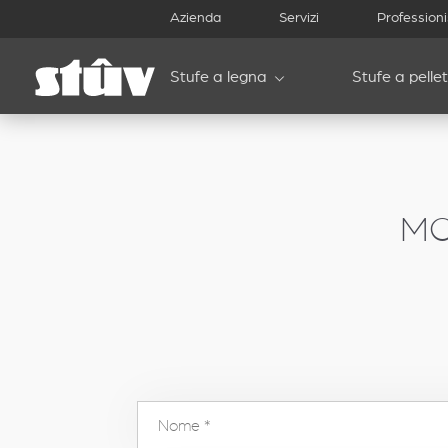
inbound
Azienda
Servizi
Professioni
Stufe a legna
Stufe a pellet
MO