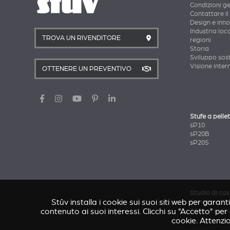
Condizioni ge
Contattare il
Design e inn
Industria loca
TROVA UN RIVENDITORE
regioni
Storia
Sviluppo sost
Visione inter
OTTENERE UN PREVENTIVO
Stufe a pellet
sP10
sP20B
sP20S
Studio di ca
Stûv installa i cookie sui suoi siti web per garant
Caresse d'Av
contenuto ai suoi interessi. Clicchi su "Accetto" pe
Casa di archi
cookie. Attenzio