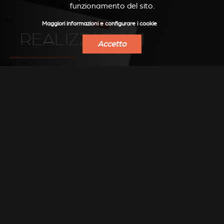
funzionamento del sito.
Maggiori informazioni e configurare i cookie
REALIZZAZIONI
Accetto
Scoprire le foto su Pinterest
SCOPRI
TROVA UN
RIVENDITORE