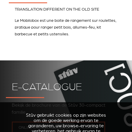
TRANSLATION DIFFERENT ON THE OLD SITE
Le Mobilobox est une boite de rangement sur roulettes,
pratique pour ranger petit bois, allumes-feu, kit
barbecue et petits ustensiles.
E-CATALOGUE
Bekijk de brochure van de Stûv 30-compact
familie
Stûv gebruikt cookies op zijn websites
om de goede werking ervan te
garanderen, uw browse-ervaring te
ONLINE DOORBLADEREN OF DOWNLOADEN
verbeteren, het gebruik ervan te