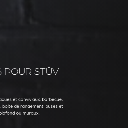
S POUR STÛV
ques et conviviaux: barbecue,
l, boîte de rangement, buses et
plafond ou muraux.