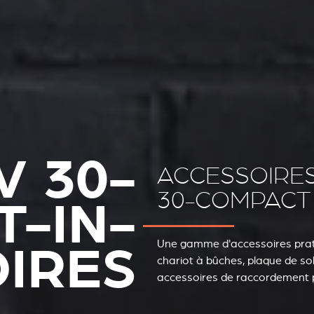
V 30-
ACCESSOIRE
30-COMPACT
-IN-
IRES
Une gamme d'accessoires prati
chariot à bûches, plaque de so
accessoires de raccordement 