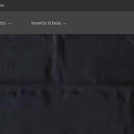
els
ets
Inserts à bois