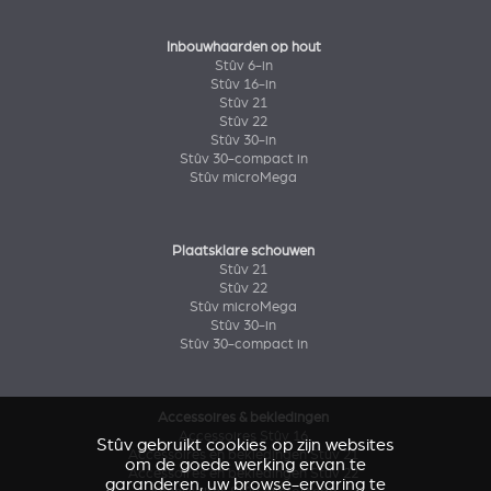
Inbouwhaarden op hout
Stûv 6-in
Stûv 16-in
Stûv 21
Stûv 22
Stûv 30-in
Stûv 30-compact in
Stûv microMega
Plaatsklare schouwen
Stûv 21
Stûv 22
Stûv microMega
Stûv 30-in
Stûv 30-compact in
Accessoires & bekledingen
Accessoires Stûv 16
Stûv gebruikt cookies op zijn websites
Accessoires en bekledingen Stûv 21
om de goede werking ervan te
Accessoires en bekledingen Stûv 22
garanderen, uw browse-ervaring te