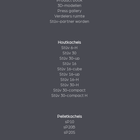
Product book
3D-modellen
Press gallery
Verdelers ruimte
Stûv-partner worden
Houtkachels
Stûv 6-H
Stûv 30
Stûv 30-up
Stûv 16
Stûv 16-cube
Stûv 16-up
Stûv 16-H
Stûv 30-H
Stûv 30-compact
Stûv 30-compact H
Pelletkachels
sP10
sP20B
sP20S