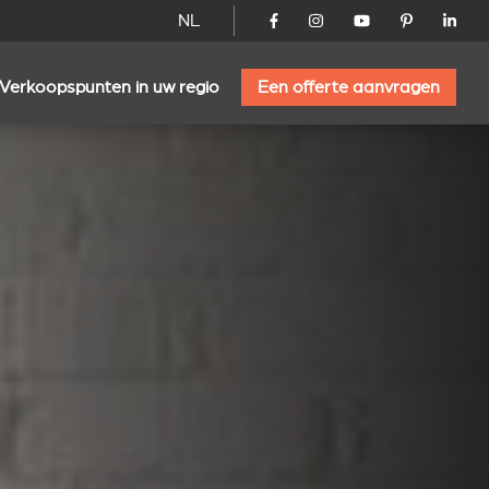
NL
Verkoopspunten in uw regio
Een offerte aanvragen