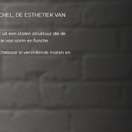
HEL, DE ESTHETIEK VAN
uit een stalen struktuur die de
e van vorm en functie.
schikbaar in vershillende maten en