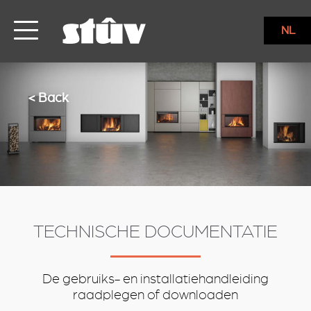
services
NL
< Back
TECHNISCHE DOCUMENTATIE
De gebruiks- en installatiehandleiding
raadplegen of downloaden