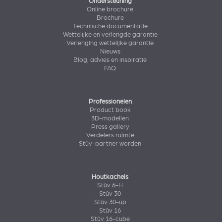
Ondersteuning
Online brochure
Brochure
Technische documentatie
Wettelijke en verlengde garantie
Verlenging wettelijke garantie
Nieuws
Blog, advies en inspiratie
FAQ
Professionelen
Product book
3D-modellen
Press gallery
Verdelers ruimte
Stûv-partner worden
Houtkachels
Stûv 6-H
Stûv 30
Stûv 30-up
Stûv 16
Stûv 16-cube