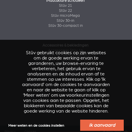
Plaatsklare schouwen
Stûv 21
Stûv 22
Stûv microMega
Stûv 30-in
Stûv 30-compact in
Accessoires & bekledingen
Accessoires Stûv 16
Stûv gebruikt cookies op zijn websites
Accessoires en bekledingen Stûv 21
om de goede werking ervan te
Accessoires en bekledingen Stûv 22
garanderen, uw browse-ervaring te
Accessoires Stûv microMega
verbeteren, het gebruik ervan te
Accessoires Stûv 30
analyseren en de inhoud ervan af te
Accessoires Stûv 30-compact
stemmen op uw interesses. Klik op ‘Ik
aanvaard’ om de cookies te aanvaarden
en naar de website te gaan of klik op
‘Meer weten’ om uw voorkeurinstellingen
Case study
van cookies aan te passen. Opgelet, het
Caresse d'Avenir
(Stûv 22)
blokkeren van bepaalde cookies kan de
Architectenwoning in Nîmes
(sP10)
goede werking van de website hinderen.
Ik aanvaard
Meer weten en de cookies instellen
Privacy
Cookies
© Stûv 2026 -
a