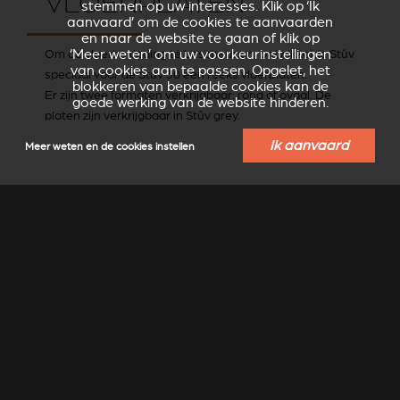
VLOERPLATEN
stemmen op uw interesses. Klik op ‘Ik
aanvaard’ om de cookies te aanvaarden
en naar de website te gaan of klik op
Om de vloerbekleding te beschermen, ontwikkelde Stûv
‘Meer weten’ om uw voorkeurinstellingen
van cookies aan te passen. Opgelet, het
speciaal voor de Stûv 30 een reeks vloerplaten.
blokkeren van bepaalde cookies kan de
Er zijn twee formaten verkrijgbaar: rond of ovaal. De
goede werking van de website hinderen.
platen zijn verkrijgbaar in Stûv grey.
Ik aanvaard
Meer weten en de cookies instellen