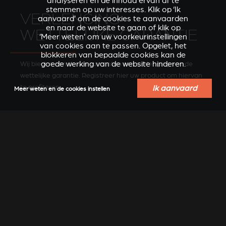
analyseren en de inhoud ervan af te
stemmen op uw interesses. Klik op ‘Ik
VERLENGING
aanvaard’ om de cookies te aanvaarden
en naar de website te gaan of klik op
WETTELIJKE GARANTIE
‘Meer weten’ om uw voorkeurinstellingen
van cookies aan te passen. Opgelet, het
blokkeren van bepaalde cookies kan de
Wij bieden aan de consumenten een verlenging van de
goede werking van de website hinderen.
wettelijke garantie. Registreer hier uw product om hiervan
te profiteren.
Ik aanvaard
Meer weten en de cookies instellen
REGISTREER UW PRODUCT