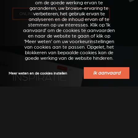
om de goede werking ervan te
garanderen, uw browse-ervaring te
verbeteren, het gebruik ervan te
ONLINE DOORBLADEREN OF DOWNLOADEN
analyseren en de inhoud ervan af te
stemmen op uw interesses. Klik op ‘Ik
aanvaard’ om de cookies te aanvaarden
en naar de website te gaan of klik op
‘Meer weten’ om uw voorkeurinstellingen
van cookies aan te passen. Opgelet, het
blokkeren van bepaalde cookies kan de
goede werking van de website hinderen.
Ik aanvaard
INSPIRATIE
Meer weten en de cookies instellen
Ontdek andere foto's ter inspiratie
ZIE FOTO'S OP PINTEREST