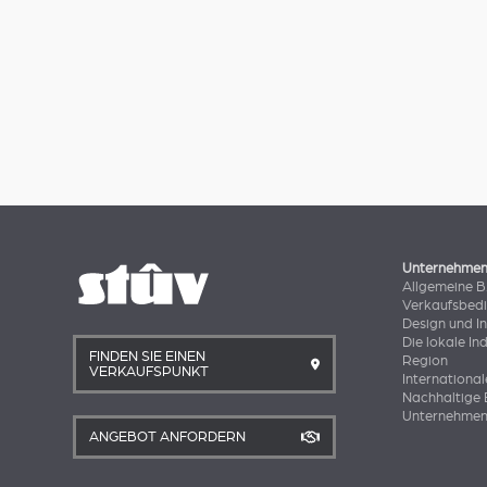
Unternehme
Allgemeine 
Verkaufsbed
Design und I
Die lokale In
FINDEN SIE EINEN
Region
VERKAUFSPUNKT
International
Nachhaltige 
Unternehmen
ANGEBOT ANFORDERN