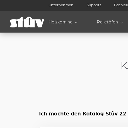
inbound
Unternehmen
Support
Fachleu
Holzkamine
Pelletöfen
K
Ich möchte den Katalog Stûv 22 