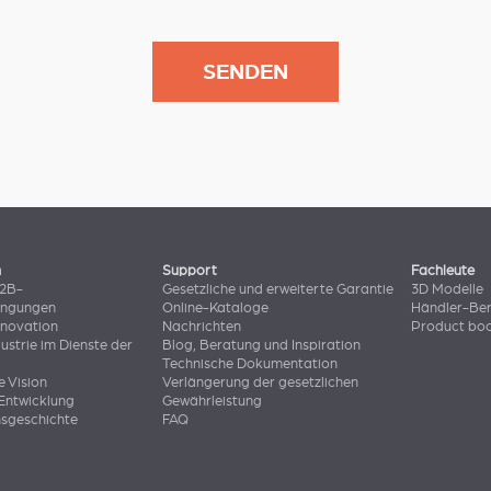
n
Support
Fachleute
B2B-
Gesetzliche und erweiterte Garantie
3D Modelle
ingungen
Online-Kataloge
Händler-Ber
nnovation
Nachrichten
Product bo
dustrie im Dienste der
Blog, Beratung und Inspiration
Technische Dokumentation
e Vision
Verlängerung der gesetzlichen
Entwicklung
Gewährleistung
sgeschichte
FAQ