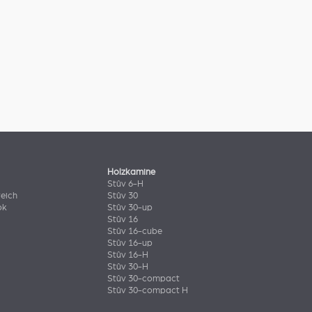
Holzkamine
Stûv 6-H
eich
Stûv 30
ok
Stûv 30-up
Stûv 16
Stûv 16-cube
Stûv 16-up
Stûv 16-H
Stûv 30-H
Stûv 30-compact
Stûv 30-compact H