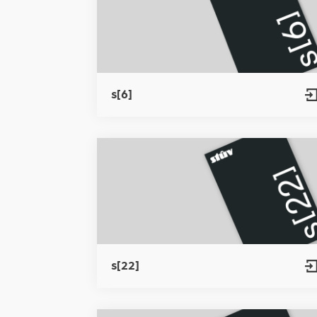
s[6]
s[22]