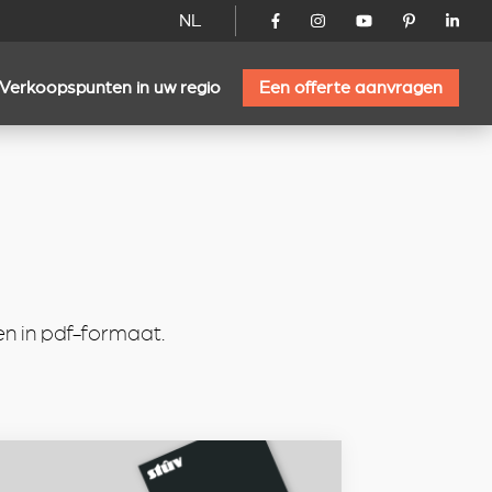
NL
Verkoopspunten in uw regio
Een offerte aanvragen
n in pdf-formaat.