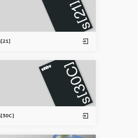
s[21]
s[30C]