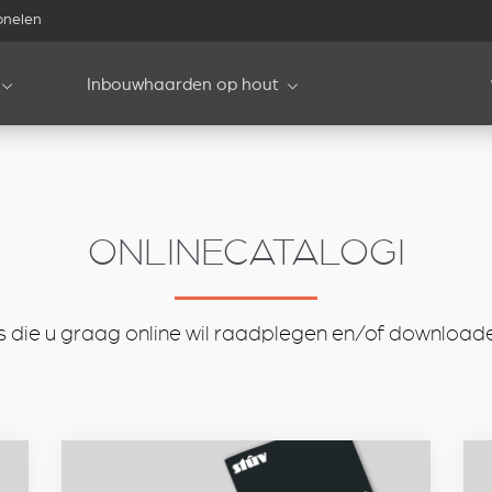
onelen
Inbouwhaarden op hout
ONLINECATALOGI
s die u graag online wil raadplegen en/of downloade