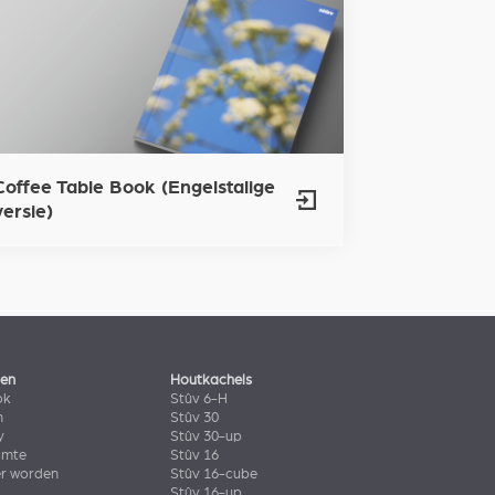
Coffee Table Book (Engelstalige
versie)
len
Houtkachels
ok
Stûv 6-H
n
Stûv 30
y
Stûv 30-up
imte
Stûv 16
er worden
Stûv 16-cube
Stûv 16-up