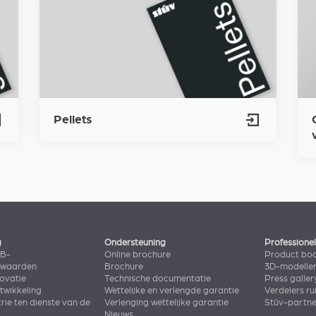
Pellets
g
Ondersteuning
Professione
2B-
Online brochure
Product bo
rwaarden
Brochure
3D-modelle
novatie
Technische documentatie
Press galler
wikkeling
Wettelijke en verlengde garantie
Verdelers ru
rie ten dienste van de
Verlenging wettelijke garantie
Stûv-partn
Nieuws