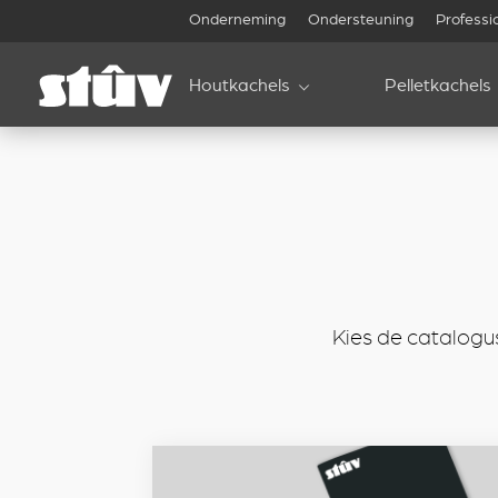
inbound
Onderneming
Ondersteuning
Professi
Houtkachels
Pelletkachels
Kies de catalogu