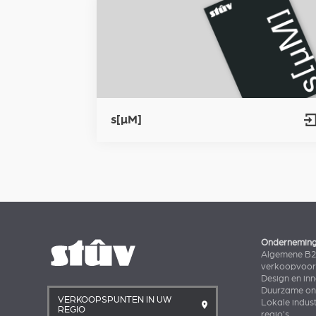
s[µM]
Ondernemin
Algemene B
verkoopvoo
Design en in
Duurzame ont
VERKOOPSPUNTEN IN UW
Lokale indust
REGIO
regio's