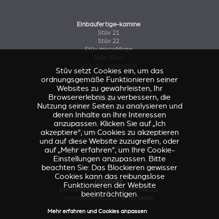
Einbaufertige-kamine
Stûv 21
Stûv 22
Stûv microMega
Stûv 30-in
Stûv 30-compact in
Stûv setzt Cookies ein, um das
ordnungsgemäße Funktionieren seiner
Websites zu gewährleisten, Ihr
Browsererlebnis zu verbessern, die
Zubehör
Nutzung seiner Seiten zu analysieren und
Zubehörteil Stûv 16
deren Inhalte an Ihre Interessen
Zubehörteile & Verkleidungen Stûv 21
anzupassen. Klicken Sie auf „Ich
Zubehörteile & Verkleidungen Stûv 21
akzeptiere“, um Cookies zu akzeptieren
Zubehörteil Stûv microMega
und auf diese Website zuzugreifen, oder
Zubehörteil Stûv 30
Zubehörteil Stûv 30-compact
auf „Mehr erfahren“, um Ihre Cookie-
Einstellungen anzupassen. Bitte
beachten Sie: Das Blockieren gewisser
Cookies kann das reibungslose
Fallstudie
Funktionieren der Website
Die Verheißung der Zukunft
(Stûv 22)
beeinträchtigen.
Architektenhaus in Nîmes
(sP10)
Mehr erfahren und Cookies anpassen