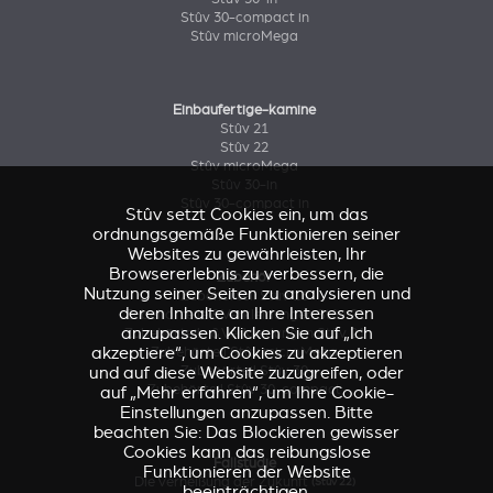
Stûv 30-compact in
Stûv microMega
Einbaufertige-kamine
Stûv 21
Stûv 22
Stûv microMega
Stûv 30-in
Stûv 30-compact in
Stûv setzt Cookies ein, um das
ordnungsgemäße Funktionieren seiner
Websites zu gewährleisten, Ihr
Browsererlebnis zu verbessern, die
Zubehör
Nutzung seiner Seiten zu analysieren und
Zubehörteil Stûv 16
deren Inhalte an Ihre Interessen
Zubehörteile & Verkleidungen Stûv 21
anzupassen. Klicken Sie auf „Ich
Zubehörteile & Verkleidungen Stûv 21
akzeptiere“, um Cookies zu akzeptieren
Zubehörteil Stûv microMega
Zubehörteil Stûv 30
und auf diese Website zuzugreifen, oder
Zubehörteil Stûv 30-compact
auf „Mehr erfahren“, um Ihre Cookie-
Einstellungen anzupassen. Bitte
beachten Sie: Das Blockieren gewisser
Cookies kann das reibungslose
Fallstudie
Funktionieren der Website
Die Verheißung der Zukunft
(Stûv 22)
beeinträchtigen.