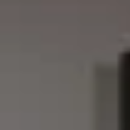
REVESTIMIENTOS Y
STÛV 21 CLADDINGS
ACCESORIOS STÛV 21
AND ACCESSORIES