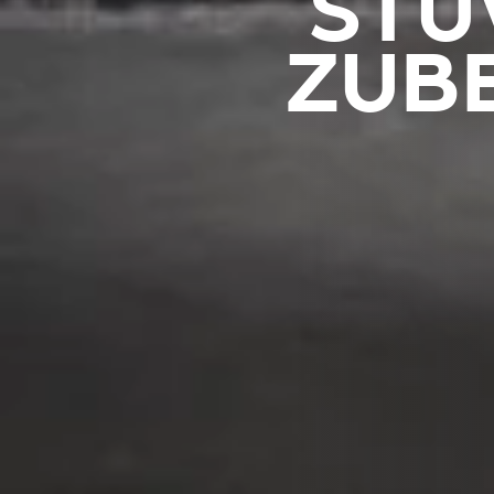
STÛ
ZUB