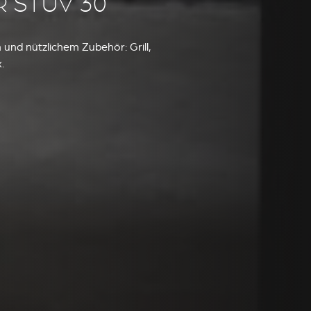
 STÛV 30
 und nützlichem Zubehör: Grill,
.