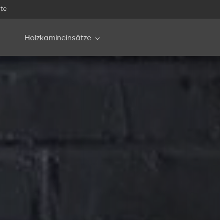
te
Holzkamineinsätze