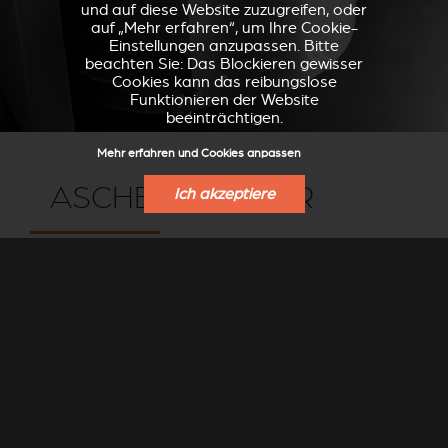
und auf diese Website zuzugreifen, oder
auf „Mehr erfahren“, um Ihre Cookie-
Einstellungen anzupassen. Bitte
beachten Sie: Das Blockieren gewisser
Cookies kann das reibungslose
Funktionieren der Website
beeinträchtigen.
Mehr erfahren und Cookies anpassen
ASCHEBEHÄLTER
Ich akzeptiere
Der Stûv 30 ist mit einem integrierten Aschebehälter
ausgestattet.
Anders als die gängige Meinung dies vermuten lässt, ist
es nicht nötig, den Aschebehälter so häufig wie möglich
zu leeren. Nach Möglichkeit sollte eine Schicht Asche
in der Brennkammer verbleiben. Diese Schicht isoliert
und schützt die Brennkammer und die Bodenelemente
vor der Verbrennungshitze.