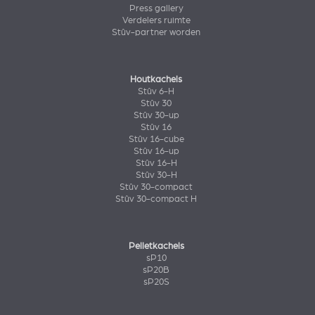
Press gallery
Verdelers ruimte
Stûv-partner worden
Houtkachels
Stûv 6-H
Stûv 30
Stûv 30-up
Stûv 16
Stûv 16-cube
Stûv 16-up
Stûv 16-H
Stûv 30-H
Stûv 30-compact
Stûv 30-compact H
Pelletkachels
sP10
sP20B
sP20S