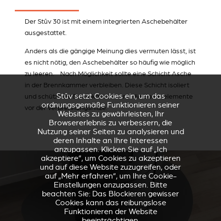
Der Stûv 30 ist mit einem integrierten Aschebehälter
ausgestattet.
Anders als die gängige Meinung dies vermuten lässt, ist
es nicht nötig, den Aschebehälter so häufig wie möglich
zu leeren. Nach Möglichkeit sollte eine Schicht Asche
in der Brennkammer verbleiben. Diese Schicht isoliert
Stûv setzt Cookies ein, um das
und schützt die Brennkammer und die Bodenelemente
ordnungsgemäße Funktionieren seiner
vor der Verbrennungshitze.
Websites zu gewährleisten, Ihr
Browsererlebnis zu verbessern, die
Nutzung seiner Seiten zu analysieren und
deren Inhalte an Ihre Interessen
anzupassen. Klicken Sie auf „Ich
akzeptiere“, um Cookies zu akzeptieren
und auf diese Website zuzugreifen, oder
auf „Mehr erfahren“, um Ihre Cookie-
Einstellungen anzupassen. Bitte
beachten Sie: Das Blockieren gewisser
Cookies kann das reibungslose
Funktionieren der Website
beeinträchtigen.