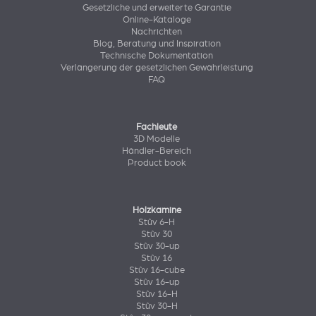
Gesetzliche und erweiterte Garantie
Online-Kataloge
Nachrichten
Blog, Beratung und Inspiration
Technische Dokumentation
Verlängerung der gesetzlichen Gewährleistung
FAQ
Fachleute
3D Modelle
Händler-Bereich
Product book
Holzkamine
Stûv 6-H
Stûv 30
Stûv 30-up
Stûv 16
Stûv 16-cube
Stûv 16-up
Stûv 16-H
Stûv 30-H