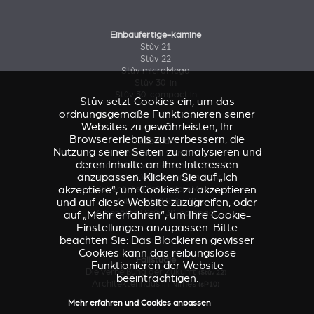
Einbaufertige-kamine
Stûv 21
Stûv 22
Stûv microMega
Stûv 30-in
Stûv 30-compact in
Stûv setzt Cookies ein, um das
ordnungsgemäße Funktionieren seiner
Websites zu gewährleisten, Ihr
Browsererlebnis zu verbessern, die
Zubehör
Nutzung seiner Seiten zu analysieren und
Zubehörteil Stûv 16
deren Inhalte an Ihre Interessen
Zubehörteile & Verkleidungen Stûv 21
anzupassen. Klicken Sie auf „Ich
Zubehörteile & Verkleidungen Stûv 21
akzeptiere“, um Cookies zu akzeptieren
Zubehörteil Stûv microMega
und auf diese Website zuzugreifen, oder
Zubehörteil Stûv 30
Zubehörteil Stûv 30-compact
auf „Mehr erfahren“, um Ihre Cookie-
Einstellungen anzupassen. Bitte
beachten Sie: Das Blockieren gewisser
Cookies kann das reibungslose
Fallstudie
Funktionieren der Website
Die Verheißung der Zukunft
(Stûv 22)
beeinträchtigen.
Architektenhaus in Nîmes
(sP10)
Mehr erfahren und Cookies anpassen