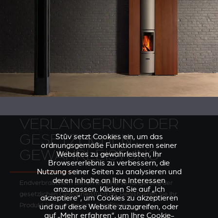
VERLÄNGERUNG DER
GESETZLICHEN
Stûv setzt Cookies ein, um das
ordnungsgemäße Funktionieren seiner
GEWÄHRLEISTUNG
Websites zu gewährleisten, Ihr
Browsererlebnis zu verbessern, die
Nutzung seiner Seiten zu analysieren und
deren Inhalte an Ihre Interessen
Endverbrauchern bieten wir eine Verlängerung der
anzupassen. Klicken Sie auf „Ich
gesetzlichen Gewährleistung an. Registrieren Sie Ihr
akzeptiere“, um Cookies zu akzeptieren
Produkt hier, um davon zu profitieren.
und auf diese Website zuzugreifen, oder
auf „Mehr erfahren“, um Ihre Cookie-