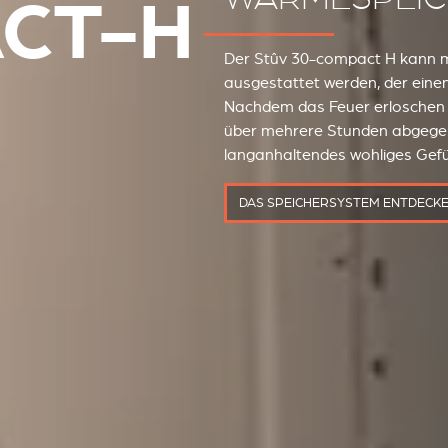
CT-H
Der Stûv 30-compact H kann m
ausgestattet werden, der einen
Nachdem das Feuer erloschen is
über mehrere Stunden abgegeb
langanhaltendes wohliges Gef
DAS SPEICHERSYSTEM ENTDECK