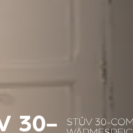
V 30-
STÛV 30-COM
WÄRMESPEIC