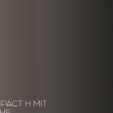
PACT H MIT
HE