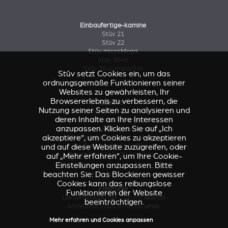
Einbaufertige-kamine
Stûv 21
Stûv 22
Stûv microMega
Stûv 30-in
Stûv 30-compact in
Stûv setzt Cookies ein, um das
ordnungsgemäße Funktionieren seiner
Websites zu gewährleisten, Ihr
Browsererlebnis zu verbessern, die
Zubehör
Nutzung seiner Seiten zu analysieren und
Zubehörteil Stûv 16
deren Inhalte an Ihre Interessen
Zubehörteile & Verkleidungen Stûv 21
anzupassen. Klicken Sie auf „Ich
Zubehörteile & Verkleidungen Stûv 21
akzeptiere“, um Cookies zu akzeptieren
Zubehörteil Stûv microMega
und auf diese Website zuzugreifen, oder
Zubehörteil Stûv 30
Zubehörteil Stûv 30-compact
auf „Mehr erfahren“, um Ihre Cookie-
Einstellungen anzupassen. Bitte
beachten Sie: Das Blockieren gewisser
Cookies kann das reibungslose
Fallstudie
Funktionieren der Website
Die Verheißung der Zukunft
(Stûv 22)
beeinträchtigen.
Architektenhaus in Nîmes
(sP10)
Mehr erfahren und Cookies anpassen