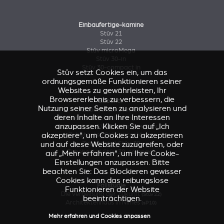
Einbaufertige-kamine
Stûv 21
Stûv 22
Stûv microMega
Stûv 30-in
Stûv 30-compact in
Stûv setzt Cookies ein, um das
ordnungsgemäße Funktionieren seiner
Websites zu gewährleisten, Ihr
Browsererlebnis zu verbessern, die
Zubehör
Nutzung seiner Seiten zu analysieren und
Zubehörteil Stûv 16
deren Inhalte an Ihre Interessen
Zubehörteile & Verkleidungen Stûv 21
anzupassen. Klicken Sie auf „Ich
Zubehörteile & Verkleidungen Stûv 21
akzeptiere“, um Cookies zu akzeptieren
Zubehörteil Stûv microMega
und auf diese Website zuzugreifen, oder
Zubehörteil Stûv 30
Zubehörteil Stûv 30-compact
auf „Mehr erfahren“, um Ihre Cookie-
Einstellungen anzupassen. Bitte
beachten Sie: Das Blockieren gewisser
Cookies kann das reibungslose
Fallstudie
Funktionieren der Website
Die Verheißung der Zukunft
(Stûv 22)
beeinträchtigen.
Architektenhaus in Nîmes
(sP10)
Mehr erfahren und Cookies anpassen