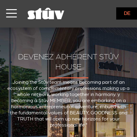
DE
DEVENEZ ADHÉRENT STÛV
HOUSE
Joining the Stûv team means becoming part of an
ecosystem of complementary professions making up a
whole network, working together in harmony. y
becoming a Stûv MEMBER, you are embarking on a
harmonious entrepreneurial adventure, imbued with
the fundamental values of BEAUTY, GOODNESS and
TRUTH that will open up new horizons for your
professional life."