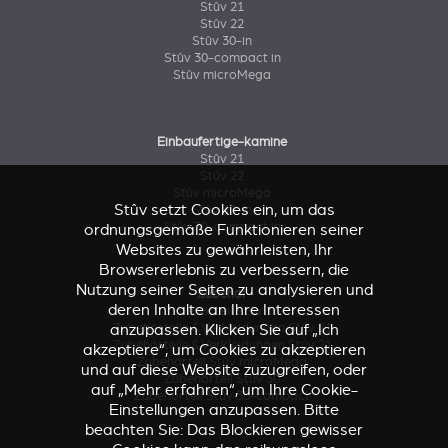
Stûv 21
Stûv 22
Stûv 30-in
Stûv 30-compact in
Stûv microMega
Einbaufertige-kamine
Stûv 21
Stûv 22
Stûv microMega
Stûv setzt Cookies ein, um das
Stûv 30-in
Stûv 30-compact in
ordnungsgemäße Funktionieren seiner
Websites zu gewährleisten, Ihr
Browsererlebnis zu verbessern, die
Nutzung seiner Seiten zu analysieren und
Zubehör
deren Inhalte an Ihre Interessen
Zubehörteil Stûv 16
Zubehörteile & Verkleidungen Stûv 21
anzupassen. Klicken Sie auf „Ich
Zubehörteile & Verkleidungen Stûv 21
akzeptiere“, um Cookies zu akzeptieren
Zubehörteil Stûv microMega
und auf diese Website zuzugreifen, oder
Zubehörteil Stûv 30
auf „Mehr erfahren“, um Ihre Cookie-
Zubehörteil Stûv 30-compact
Einstellungen anzupassen. Bitte
beachten Sie: Das Blockieren gewisser