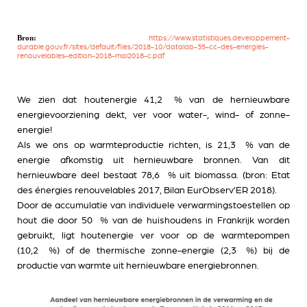
Bron:
https://www.statistiques.developpement-
durable.gouv.fr/sites/default/files/2018-10/datalab-35-cc-des-energies-
renouvelables-edition-2018-mai2018-c.pdf
We zien dat houtenergie 41,2 % van de hernieuwbare
energievoorziening dekt, ver voor water-, wind- of zonne-
energie!
Als we ons op warmteproductie richten, is 21,3 % van de
energie afkomstig uit hernieuwbare bronnen. Van dit
hernieuwbare deel bestaat 78,6 % uit biomassa. (bron: Etat
des énergies renouvelables 2017, Bilan EurObserv’ER 2018).
Door de accumulatie van individuele verwarmingstoestellen op
hout die door 50 % van de huishoudens in Frankrijk worden
gebruikt, ligt houtenergie ver voor op de warmtepompen
(10,2 %) of de thermische zonne-energie (2,3 %) bij de
productie van warmte uit hernieuwbare energiebronnen.