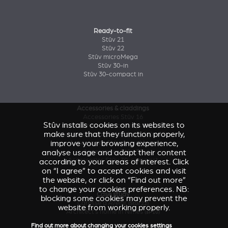
Ready-to-fit
Stûv 21
Stûv 22
Stûv microMega
Stûv 30-in
Stûv 30-compact in
Accessories & claddings
Accessories Stûv 16
Stûv installs cookies on its websites to
Accessories and claddings Stûv 21
make sure that they function properly,
Accessories and claddings Stûv 22
improve your browsing experience,
Accessories Stûv microMega
Accessories Stûv 30
analyse usage and adapt their content
Accessories Stûv 30-compact
according to your areas of interest. Click
on “I agree” to accept cookies and visit
the website, or click on “Find out more”
to change your cookies preferences. NB:
Case study
blocking some cookies may prevent the
Caresse d'Avenir
(Stûv 22)
website from working properly.
Architect’s home in Nîmes
(sP10)
Find out more about changing your cookies settings