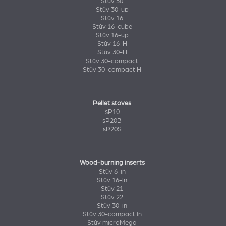
Stûv 30
Stûv 30-up
Stûv 16
Stûv 16-cube
Stûv 16-up
Stûv 16-H
Stûv 30-H
Stûv 30-compact
Stûv 30-compact H
Pellet stoves
sP10
sP20B
sP20S
Wood-burning inserts
Stûv 6-in
Stûv 16-in
Stûv 21
Stûv 22
Stûv 30-in
Stûv 30-compact in
Stûv microMega