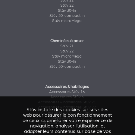
Stûv 21
Stûv 22
Stûv 30-in
Stûv 30-compact in
Stûv microMega
Cheminées à poser
Stûv 21
Stûv 22
Stûv microMega
Stûv 30-in
Stûv 30-compact in
Accessoires & habillages
Accessoires Stûv 16
Accessoires Stûv 6
Accessoires & habillages Stûv 21
Accessoires & habillages Stûv 22
Stûv installe des cookies sur ses sites
Accessoires Stûv microMega
web pour assurer le bon fonctionnement
Accessoires Stûv 30
de ceux-ci, améliorer votre expérience de
Accessoires Stûv 30-compact
navigation, analyser l’utilisation, et
adapter leurs contenus sur base de vos