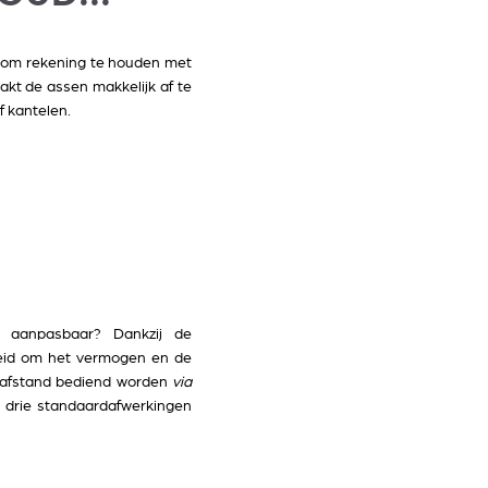
el om rekening te houden met
akt de assen makkelijk af te
f kantelen.
e aanpasbaar? Dankzij de
heid om het vermogen en de
op afstand bediend worden
via
n drie standaardafwerkingen