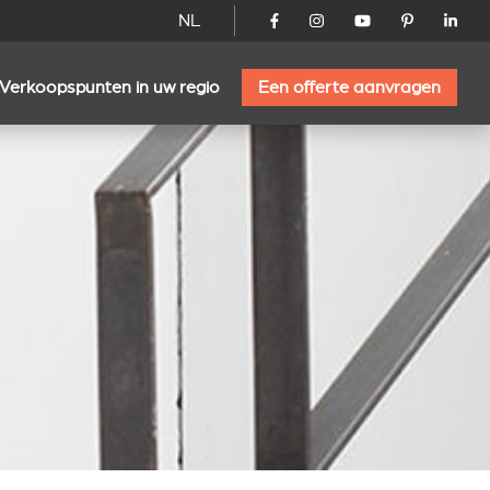
NL
Verkoopspunten in uw regio
Een offerte aanvragen