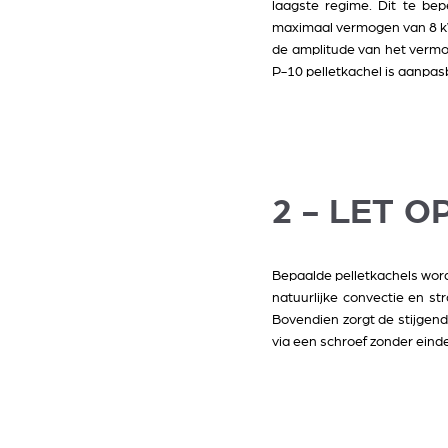
laagste regime. Dit te be
maximaal vermogen van 8 kW
de amplitude van het vermo
P-10 pelletkachel is aanpas
2 - LET O
Bepaalde pelletkachels word
natuurlijke convectie en st
Bovendien zorgt de stijgend
via een schroef zonder eind