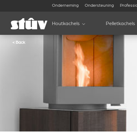
Onderneming
Ondersteuning
Professi
Houtkachels
Pelletkachels
< Back