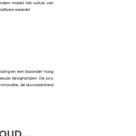
dien maakt het vulluik van
chatbare waarde!
lozing en een bijzonder hoog
uze designprijzen. De jury,
he innovatie, de duurzaamheid
OUD...