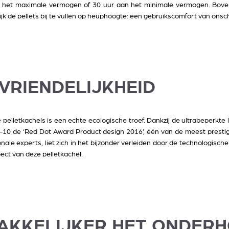
het maximale vermogen of 30 uur aan het minimale vermogen. Boven
ijk de pellets bij te vullen op heuphoogte: een gebruikscomfort van ons
UVRIENDELIJKHEID
elletkachels is een echte ecologische troef. Dankzij de ultrabeperkte 
10 de ‘Red Dot Award Product design 2016’, één van de meest prestigie
onale experts, liet zich in het bijzonder verleiden door de technologisc
pect van deze pelletkachel.
MAKKELIJKER HET ONDERH