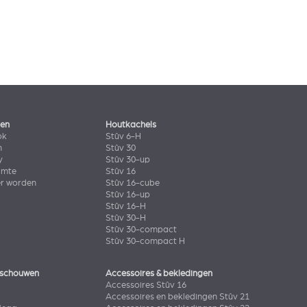
len
Houtkachels
ok
Stûv 6-H
n
Stûv 30
y
Stûv 30-up
imte
Stûv 16
er worden
Stûv 16-cube
Stûv 16-up
Stûv 16-H
Stûv 30-H
Stûv 30-compact
Stûv 30-compact H
 schouwen
Accessoires & bekledingen
Accessoires Stûv 16
Accessoires en bekledingen Stûv 21