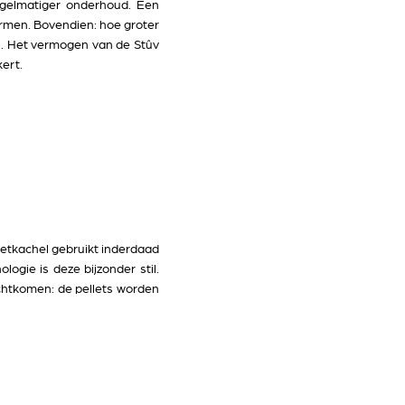
egelmatiger onderhoud. Een
rmen. Bovendien: hoe groter
n. Het vermogen van de Stûv
ert.
letkachel gebruikt inderdaad
ogie is deze bijzonder stil.
echtkomen: de pellets worden