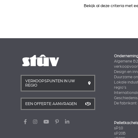
Bekijk al deze criteria met 
Ondernemin
Algemene B
verkoopvoo
Design en in
Duurzame ont
VERKOOPSPUNTEN IN UW
Lokale indust
REGIO
regio's
International
Geschiedenis
De fabrikant
EEN OFFERTE AANVRAGEN
Pelletkachel
sP10
sP20B