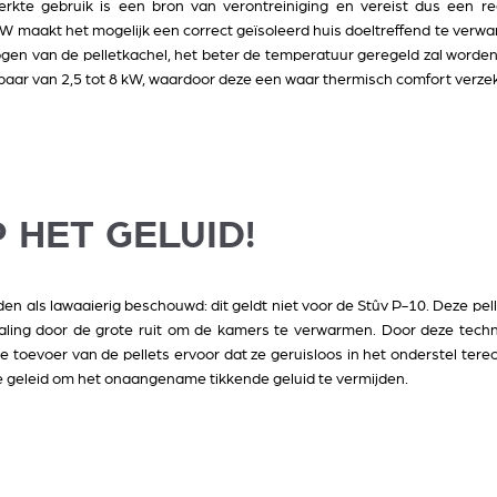
perkte gebruik is een bron van verontreiniging en vereist dus een r
 maakt het mogelijk een correct geïsoleerd huis doeltreffend te verwa
gen van de pelletkachel, het beter de temperatuur geregeld zal worde
baar van 2,5 tot 8 kW, waardoor deze een waar thermisch comfort verzek
P HET GELUID!
en als lawaaierig beschouwd: dit geldt niet voor de Stûv P-10. Deze pel
raling door de grote ruit om de kamers te verwarmen. Door deze technol
e toevoer van de pellets ervoor dat ze geruisloos in het onderstel ter
e geleid om het onaangename tikkende geluid te vermijden.