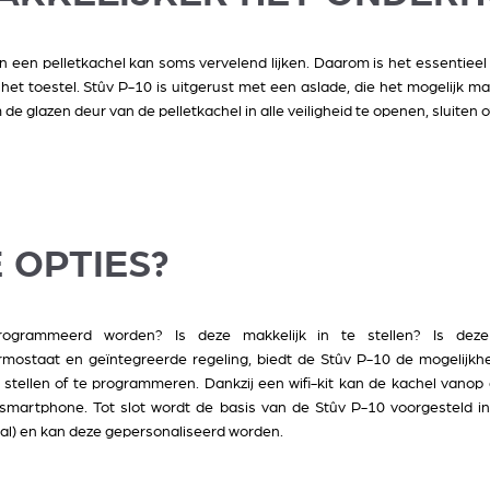
 van een pelletkachel kan soms vervelend lijken. Daarom is het essentie
et toestel. Stûv P-10 is uitgerust met een aslade, die het mogelijk ma
e glazen deur van de pelletkachel in alle veiligheid te openen, sluiten o
 OPTIES?
rogrammeerd worden? Is deze makkelijk in te stellen? Is dez
rmostaat en geïntegreerde regeling, biedt de Stûv P-10 de mogelijk
e stellen of te programmeren. Dankzij een wifi-kit kan de kachel van
f smartphone. Tot slot wordt de basis van de Stûv P-10 voorgesteld i
staal) en kan deze gepersonaliseerd worden.