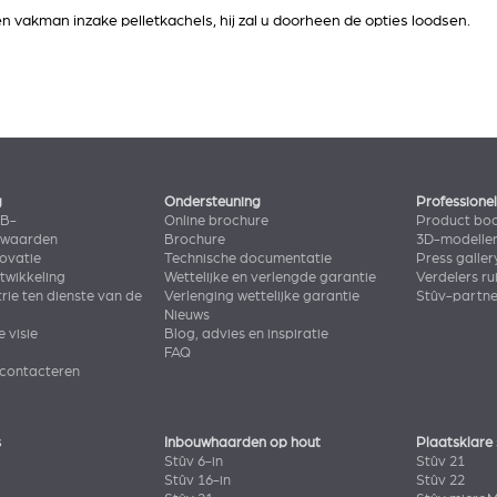
een vakman inzake pelletkachels, hij zal u doorheen de opties loodsen.
g
Ondersteuning
Professione
2B-
Online brochure
Product bo
rwaarden
Brochure
3D-modelle
novatie
Technische documentatie
Press galler
wikkeling
Wettelijke en verlengde garantie
Verdelers ru
rie ten dienste van de
Verlenging wettelijke garantie
Stûv-partn
Nieuws
e visie
Blog, advies en inspiratie
FAQ
 contacteren
s
Inbouwhaarden op hout
Plaatsklare
Stûv 6-in
Stûv 21
Stûv 16-in
Stûv 22