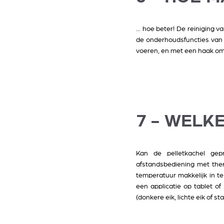
... hoe beter! De reiniging
de onderhoudsfuncties van h
voeren, en met een haak om d
7 - WELKE
Kan de pelletkachel gep
afstandsbediening met the
temperatuur makkelijk in t
een applicatie op tablet o
(donkere eik, lichte eik of 