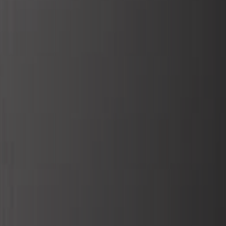
VERKLEIDUNGEN UND ZUBEHÖRTEILE FÛR STÜV
22