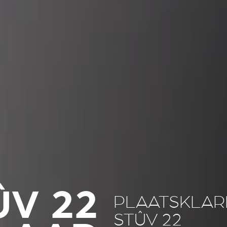
ÛV 22
PLAATSKLAR
STÛV 22