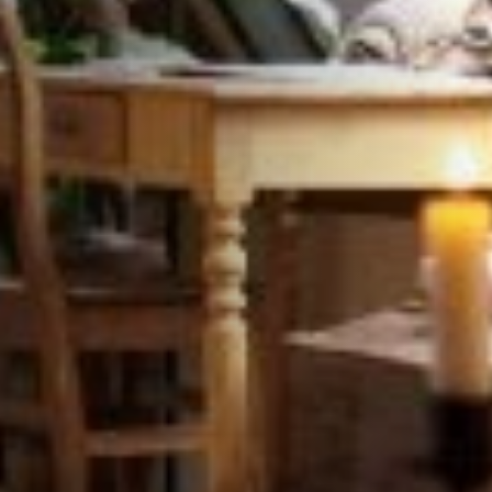
STÛV 21-95 DF
STÛV 21-125 DF