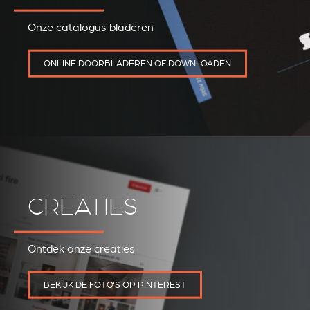
Onze catalogus bladeren
ONLINE DOORBLADEREN OF DOWNLOADEN
CREATIES
REVESTIMIENTOS Y
STÛV 21 CLADDINGS
ACCESORIOS STÛV 21
AND ACCESSORIES
Ontdek onze creaties
BEKIJK DE FOTO'S OP PINTEREST