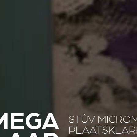
MEGA
STÛV MICRO
PLAATSKLAR