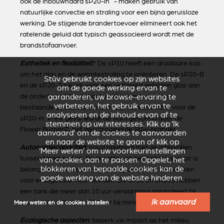
ook de inbouwhaard sP20-in - maken gebruik van
natuurlijke convectie en straling voor een bijna geruisloze
werking. De stijgende brandertoevoer elimineert ook het
ratelende geluid dat typisch geassocieerd wordt met de
brandstofaanvoer.
Esthetiek en flexibiliteit
? De sP10 heeft een draaibare kop
om het glas en de warmtestraling te oriënteren. De sP20-B
Stûv gebruikt cookies op zijn websites
en de sP20-S kiezen voor een verbreed gebogen glas aan
om de goede werking ervan te
garanderen, uw browse-ervaring te
de onderkant. Wie de kachel wil integreren in een
verbeteren, het gebruik ervan te
bestaande schouw of in een muurnis, kan kiezen voor de
analyseren en de inhoud ervan af te
sP20-in. In elk geval wordt de vlam gevormd door de
stemmen op uw interesses. Klik op ‘Ik
Flower Burner©, het geoctrooieerde Stûv-brander .
aanvaard’ om de cookies te aanvaarden
en naar de website te gaan of klik op
Autonomiecapaciteit
: houd rekening met de intervallen
‘Meer weten’ om uw voorkeurinstellingen
tussen tankbeurten. De grootte van het pelletreservoir is
van cookies aan te passen. Opgelet, het
blokkeren van bepaalde cookies kan de
belangrijk om te bepalen hoe lang de kachel kan werken
goede werking van de website hinderen.
voor er bijgevuld moet worden. De sP10 en sP20S hebben
een tank die meer dan 10 uur verwarming garandeert bij
Ik aanvaard
maximale capaciteit of 30 uur bij minimale capaciteit.
Meer weten en de cookies instellen
Ecologische aspecten
:
beperk uw impact op het milieu.