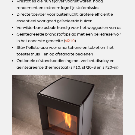
Prestaties die hun tijd ver vooruit waren: hoog
rendement en extreem lage fijnstofemissies
Directe toevoer voor buitenlucht: grotere efficiëntie
essentieel voor goed geïsoleerde huizen
Verwijderbare asbak: handig voor het weggooien van as!
Geïntegreerde brandstofopslag met een pelletreservoir
in het onderste gedeelte (
sP10
)
Stûv Pellets-app voor smartphone en tablet om het
toestel thuis en op afstand te bedienen
Optionele afstandsbediening met verlicht display en
geïntegreerde thermostaat (sP10, sP20-S en sP20-in)