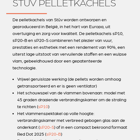
STÛV PELLETKACHELS
De pelletkachels van Stûv worden ontworpen en
geproduceerd in België, in het hart van Europa, uit
overtuiging en zorg voor kwaliteit. De pelletkachels sP10,
sP20-B en sP20-S combineren het plezier van vuur,
prestaties en esthetiek met een rendement van 90%, een
uiterst lage uitstoot van vervuilende stoffen en een wulpse
vlam, gebeeldhouwd door een gepatenteerde
technologie.
Vrijwel geruisloze werking (de pellets worden omhoog
getransporteerd en er is geen ventilator)
Het schouwspel van de vlammen bovenaan: model met
45 graden draaiende verbrandingskamer om de straling
te richten (
sP10
)
Het vlammenspektakel op volle hoogte:
verbrandingskamer met verbreed gebogen glas aan de
onderkant (
sP20-S
) of in een compact bekroond formaat
Red Dot 2025 (
sP20-B
)