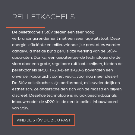
PELLETKACHELS
De pelletkachels Stûv bieden een zeer hoog
verbrandingsrendement met een zeer lage uitstoot. Deze
energie-efficiënte en milieuvriendelijke prestaties worden
aangevuld met de bijna geruisloze werking van de Stûv-
apparaten. Dankzij een gepatenteerde technologie die de
vlam door een grote, regelbare ruit laat schijnen, bieden de
pelletkachels sP10, sP20-B en sP20-S bovendien een
onvergelijkbaar zicht op het vuur… voor nog meer plezier!
De Stûv pelletkachels zijn performant, milieuvriendelijk en
esthetisch. Ze onderscheiden zich van de massa en blijven
discreet. Dezelfde technologie is nu ook beschikbaar als
inbouwmodel: de sP20-in, de eerste pellet-inbouwhaard
van Stûv.
VIND DE STÛV DIE BIJ U PAST