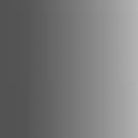
ACCESSORIES AND
BEKLEDINGEN EN
CLADDINGS FOR STÛV
ACCESSOIRES VOOR
22
STÛV 22