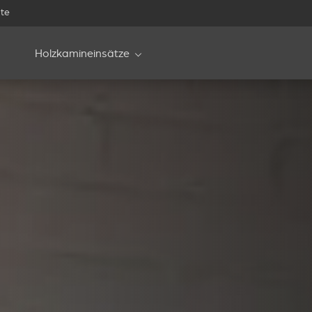
te
Holzkamineinsätze