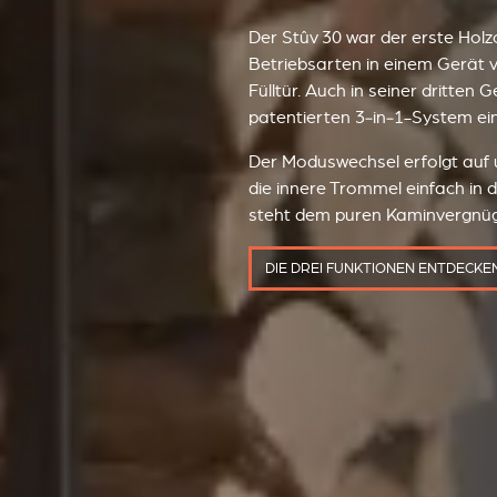
Der Stûv 30 war der erste Holzo
Betriebsarten in einem Gerät v
Fülltür. Auch in seiner dritten 
patentierten 3‑in‑1-System ei
Der Moduswechsel erfolgt auf 
die innere Trommel einfach in 
steht dem puren Kaminvergnüg
DIE DREI FUNKTIONEN ENTDECKE