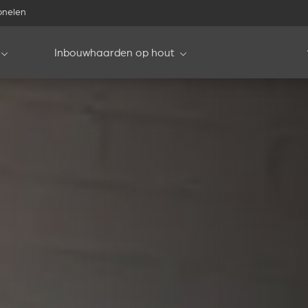
onelen
Inbouwhaarden op hout