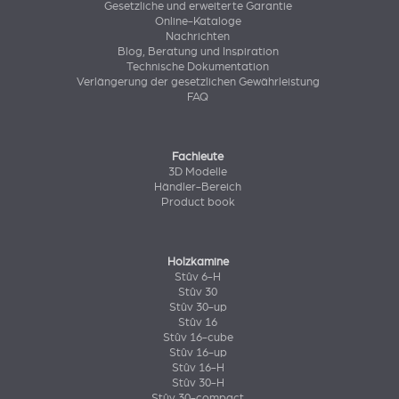
Gesetzliche und erweiterte Garantie
Online-Kataloge
Nachrichten
Blog, Beratung und Inspiration
Technische Dokumentation
Verlängerung der gesetzlichen Gewährleistung
FAQ
Fachleute
3D Modelle
Händler-Bereich
Product book
Holzkamine
Stûv 6-H
Stûv 30
Stûv 30-up
Stûv 16
Stûv 16-cube
Stûv 16-up
Stûv 16-H
Stûv 30-H
Stûv 30-compact