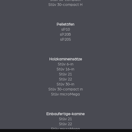
Stûv 30-compact H
Pelletöfen
sP10
sP20B
sP20S
Holzkamineinsätze
Stûv 6-in
Stûv 16-in
Stûv 21
Stûv 22
Stûv 30-in
Stûv 30-compact in
Stûv microMega
Einbaufertige-kamine
Stûv 21
Stûv 22
Stûv microMega