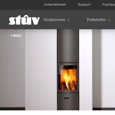
Unternehmen
Support
Fachleu
Holzkamine
Pelletöfen
< Back