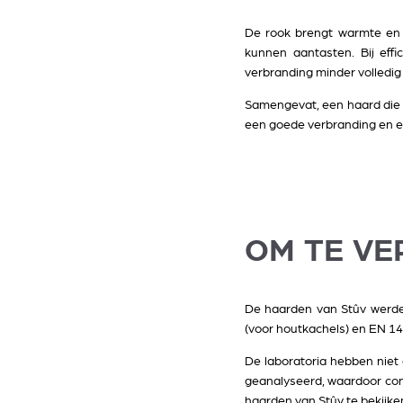
De rook brengt warmte en 
kunnen aantasten. Bij eff
verbranding minder volledig 
Samengevat, een haard die g
een goede verbranding en ee
OM TE VE
De haarden van Stûv werde
(voor houtkachels) en EN 14
De laboratoria hebben niet
geanalyseerd, waardoor con
haarden van Stûv te bekijke