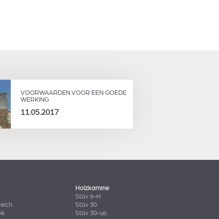
VOORWAARDEN VOOR EEN GOEDE
WERKING
11.05.2017
Holzkamine
Stûv 6-H
eich
Stûv 30
ok
Stûv 30-up