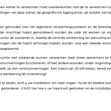
een kamer te verwarmen moet overeenkomen met de te verwarmen ruimt
ingen van deze kamer, de geografische ligging ervan, de isolatie van he
den gehouden met het algemene verwarmingssysteem en de bewoners:
der krachtige haard geïnstalleerd worden die vaak zal werken op vo
sen de seizoenen in, waarbij de centrale verwarming ter aanvulling wor
mogen van de haard verhoogd moeten worden voor een tweede woning
 opgewarmd.
 ruimte niet voldoende kunnen verwarmen (laat staan opwarmen) bij 
inimumvermogen functioneren, of met andere woorden, onder ongunsti
zelfs op een minimumvermogen. Een haard van 20 kW kiezen, terwijl ee
te berekening (en investering)!
te kiezen, kunt u uw installateur om raad vragen. Hij zal ter plaatse k
aranderen. U licht toe hoe u uw haard wilt gebruiken en de installateur