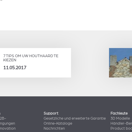
7 TIPS OM UW HOUTHAARD TE
KIEZEN
11.05.2017
n
Support
Fachleute
B2B-
Gesetzliche und erweiterte Garantie
3D Modelle
ingungen
Online-Kataloge
Händler-Ber
nnovation
Nachrichten
Product bo