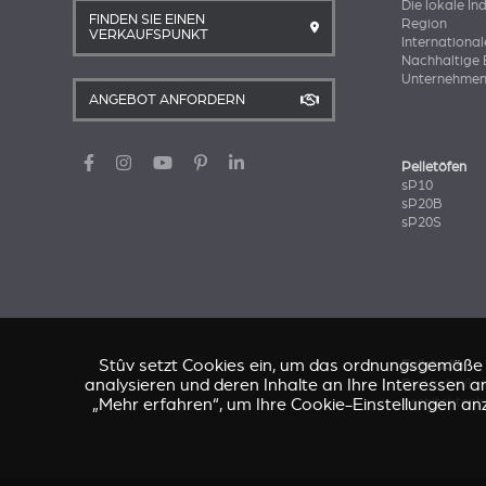
Die lokale In
FINDEN SIE EINEN
Region
VERKAUFSPUNKT
International
Nachhaltige 
Unternehmen
ANGEBOT ANFORDERN
Pelletöfen
sP10
sP20B
sP20S
Stûv setzt Cookies ein, um das ordnungsgemäße Fu
Fallstudie
analysieren und deren Inhalte an Ihre Interessen an
Die Verheißu
Architektenh
„Mehr erfahren“, um Ihre Cookie-Einstellungen an