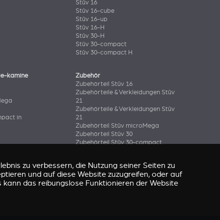
Stûv 16
Stûv 16-cube
Stûv 16-up
Stûv 16-H
Stûv 30-H
Stûv 30-compact
Stûv 30-compact H
ge-kamine
Zubehör
Zubehörteil Stûv 16
Zubehörteile & Verkleidungen Stûv
Mega
21
Zubehörteile & Verkleidungen Stûv
pact in
21
Zubehörteil Stûv microMega
Zubehörteil Stûv 30
Zubehörteil Stûv 30-compact
ebnis zu verbessern, die Nutzung seiner Seiten zu
eptieren und auf diese Website zuzugreifen, oder auf
s kann das reibungslose Funktionieren der Website