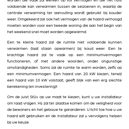
worden die vaak zal werken op vol vermogen en die het huis
voldoende kan verwarmen tussen de seizoenen in, waarbij de
centrale verwarming ter aanvulling wordt gebruikt bij kouder
weer. Omgekeerd zal ook het vermogen van de haard verhoogd
moeten worden voor een tweede woning die aan het begin van
het weekend snel moet worden opgewarmd.
Een te kleine haard zal de ruimte niet voldoende kunnen
verwarmen (laat staan opwarmen) bij koud weer. Een te
krachtige haard zal te vaak op een minimumvermogen
functioneren, of met andere woorden, onder ongunstige
omstandigheden. Soms zal de ruimte te warm worden, zelfs op
een minimumvermogen. Een haard van 20 kW kiezen, terwijl
een haard van 10 kW volstaat, geeft blijk van een erg slechte
berekening (en investering)!
Om de juist Stûv op uw maat te kiezen, kunt u uw installateur
om raad vragen. Hij zal ter plaatse komen om de veiligheid voor
de bewoners en het gebouw te garanderen. U licht toe hoe u uw
haard wilt gebruiken en de installateur zal u vervolgens helpen
bij uw keuze.