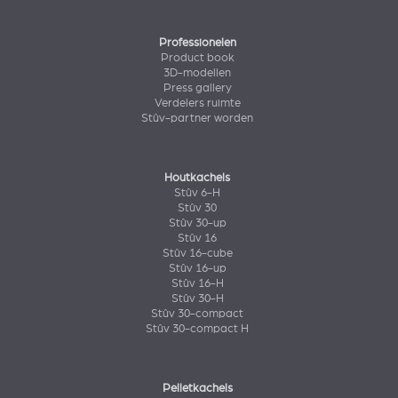
Professionelen
Product book
3D-modellen
Press gallery
Verdelers ruimte
Stûv-partner worden
Houtkachels
Stûv 6-H
Stûv 30
Stûv 30-up
Stûv 16
Stûv 16-cube
Stûv 16-up
Stûv 16-H
Stûv 30-H
Stûv 30-compact
Stûv 30-compact H
Pelletkachels