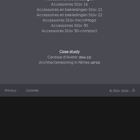
Accessoires Stûv 16
Accessoires en bekledingen Stûv 21
Accessoires en bekledingen Stûv 22
Accessoires Stûv microMega
Accessoires Stûv 30
Accessoires Stûv 30-compact
Case study
Caresse d'Avenir
(Stûv 22)
Architectenwoning in Nîmes
(sP10)
Privacy
Cookies
© Stûv 2026 -
a