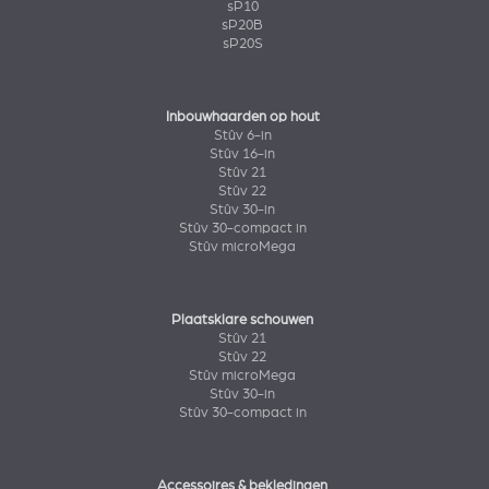
sP10
sP20B
sP20S
Inbouwhaarden op hout
Stûv 6-in
Stûv 16-in
Stûv 21
Stûv 22
Stûv 30-in
Stûv 30-compact in
Stûv microMega
Plaatsklare schouwen
Stûv 21
Stûv 22
Stûv microMega
Stûv 30-in
Stûv 30-compact in
Accessoires & bekledingen