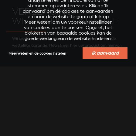
analyseren en de inhoud ervan af te
stemmen op uw interesses. Klik op ‘Ik
VERLENGING
aanvaard’ om de cookies te aanvaarden
en naar de website te gaan of klik op
WETTELIJKE GARANTIE
‘Meer weten’ om uw voorkeurinstellingen
van cookies aan te passen. Opgelet, het
blokkeren van bepaalde cookies kan de
Wij bieden aan de consumenten een verlenging van de
goede werking van de website hinderen.
wettelijke garantie. Registreer hier uw product om hiervan
te profiteren.
Ik aanvaard
Meer weten en de cookies instellen
REGISTREER UW PRODUCT