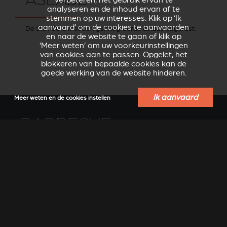
verbeteren, het gebruik ervan te
analyseren en de inhoud ervan af te
stemmen op uw interesses. Klik op ‘Ik
aanvaard’ om de cookies te aanvaarden
De Stûv 30 is met een geïntegreerde aslade uitgerust.
en naar de website te gaan of klik op
‘Meer weten’ om uw voorkeurinstellingen
van cookies aan te passen. Opgelet, het
blokkeren van bepaalde cookies kan de
goede werking van de website hinderen.
Ik aanvaard
Meer weten en de cookies instellen
BARBECUE
U kunt nu het hele jaar door genieten van een warm
zomers gevoel. En het is nog gezonder ook: met de Stûv
bbq wordt het eten niet boven gloeiende houtskool gelegd,
maar voor de vlammen.