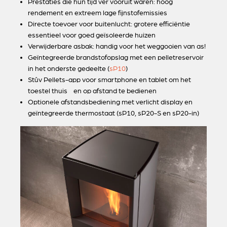
Prestaties die hun tijd ver vooruit waren: hoog
rendement en extreem lage fijnstofemissies
Directe toevoer voor buitenlucht: grotere efficiëntie
essentieel voor goed geïsoleerde huizen
Verwijderbare asbak: handig voor het weggooien van as!
Geïntegreerde brandstofopslag met een pelletreservoir
in het onderste gedeelte (
sP10
)
Stûv Pellets-app voor smartphone en tablet om het
toestel thuis en op afstand te bedienen
Optionele afstandsbediening met verlicht display en
geïntegreerde thermostaat (sP10, sP20-S en sP20-in)