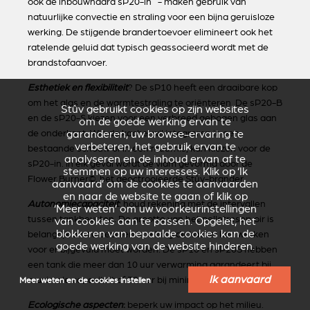
ook de inbouwhaard sP20-in - maken gebruik van
natuurlijke convectie en straling voor een bijna geruisloze
werking. De stijgende brandertoevoer elimineert ook het
ratelende geluid dat typisch geassocieerd wordt met de
brandstofaanvoer.
Esthetiek en flexibiliteit
? De sP10 heeft een draaibare kop
om het glas en de warmtestraling te oriënteren. De sP20-B
Stûv gebruikt cookies op zijn websites
en de sP20-S kiezen voor een verbreed gebogen glas aan
om de goede werking ervan te
garanderen, uw browse-ervaring te
de onderkant. Wie de kachel wil integreren in een
verbeteren, het gebruik ervan te
bestaande schouw of in een muurnis, kan kiezen voor de
analyseren en de inhoud ervan af te
sP20-in. In elk geval wordt de vlam gevormd door de
stemmen op uw interesses. Klik op ‘Ik
Flower Burner©, het geoctrooieerde Stûv-brander .
aanvaard’ om de cookies te aanvaarden
en naar de website te gaan of klik op
Autonomiecapaciteit
: houd rekening met de intervallen
‘Meer weten’ om uw voorkeurinstellingen
tussen tankbeurten. De grootte van het pelletreservoir is
van cookies aan te passen. Opgelet, het
blokkeren van bepaalde cookies kan de
belangrijk om te bepalen hoe lang de kachel kan werken
goede werking van de website hinderen.
voor er bijgevuld moet worden. De sP10 en sP20S hebben
een tank die meer dan 10 uur verwarming garandeert bij
Ik aanvaard
maximale capaciteit of 30 uur bij minimale capaciteit.
Meer weten en de cookies instellen
Ecologische aspecten
:
beperk uw impact op het milieu.