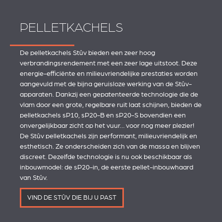
PELLETKACHELS
De pelletkachels Stûv bieden een zeer hoog
verbrandingsrendement met een zeer lage uitstoot. Deze
energie-efficiënte en milieuvriendelijke prestaties worden
aangevuld met de bijna geruisloze werking van de Stûv-
apparaten. Dankzij een gepatenteerde technologie die de
vlam door een grote, regelbare ruit laat schijnen, bieden de
pelletkachels sP10, sP20-B en sP20-S bovendien een
onvergelijkbaar zicht op het vuur… voor nog meer plezier!
De Stûv pelletkachels zijn performant, milieuvriendelijk en
esthetisch. Ze onderscheiden zich van de massa en blijven
discreet. Dezelfde technologie is nu ook beschikbaar als
inbouwmodel: de sP20-in, de eerste pellet-inbouwhaard
van Stûv.
VIND DE STÛV DIE BIJ U PAST