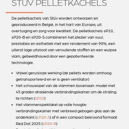
STÛV PELLETKACHELS
De pelletkachels van Stûv worden ontworpen en
geproduceerd in België, in het hart van Europa, uit
overtuiging en zorg voor kwaliteit. De pelletkachels sP10,
sP20-B en sP20-S combineren het plezier van vuur,
prestaties en esthetiek met een rendement van 90%, een
uiterst lage uitstoot van vervuilende stoffen en een wulpse
vlam, gebeeldhouwd door een gepatenteerde
technologie.
Vrijwel geruisloze werking (de pellets worden omhoog
getransporteerd en er is geen ventilator)
Het schouwspel van de vlammen bovenaan: model met
45 graden draaiende verbrandingskamer om de straling
te richten (
sP10
)
Het vlammenspektakel op volle hoogte:
verbrandingskamer met verbreed gebogen glas aan de
onderkant (
sP20-S
) of in een compact bekroond formaat
Red Dot 2025 (
sP20-B
)