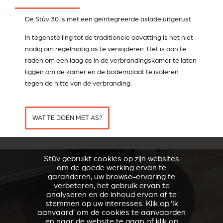
De Stûv 30 is met een geïntegreerde aslade uitgerust.
In tegenstelling tot de traditionele opvatting is het niet
nodig om regelmatig as te verwijderen. Het is aan te
raden om een laag as in de verbrandingskamer te laten
liggen om de kamer en de bodemplaat te isoleren
tegen de hitte van de verbranding.
WAT TE DOEN MET AS?
Stûv gebruikt cookies op zijn websites
om de goede werking ervan te
garanderen, uw browse-ervaring te
verbeteren, het gebruik ervan te
analyseren en de inhoud ervan af te
stemmen op uw interesses. Klik op ‘Ik
aanvaard’ om de cookies te aanvaarden
en naar de website te gaan of klik op