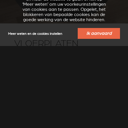
‘Meer weten’ om uw voorkeurinstellingen
van cookies aan te passen. Opgelet, het
blokkeren van bepaalde cookies kan de
goede werking van de website hinderen.
Ik aanvaard
Meer weten en de cookies instellen
VLOERPLATEN
Om de vloerbekleding te beschermen, ontwikkelde Stûv
speciaal voor de Stûv 30 een reeks vloerplaten.
Er zijn twee formaten verkrijgbaar: rond of ovaal. De
platen zijn verkrijgbaar in grijs staal StûvGrey.