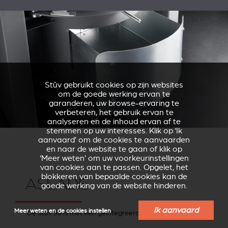
Stûv gebruikt cookies op zijn websites
om de goede werking ervan te
garanderen, uw browse-ervaring te
verbeteren, het gebruik ervan te
analyseren en de inhoud ervan af te
stemmen op uw interesses. Klik op ‘Ik
aanvaard’ om de cookies te aanvaarden
en naar de website te gaan of klik op
‘Meer weten’ om uw voorkeurinstellingen
van cookies aan te passen. Opgelet, het
blokkeren van bepaalde cookies kan de
ASLADE
goede werking van de website hinderen.
Ik aanvaard
Meer weten en de cookies instellen
De Stûv 30 is met een geïntegreerde aslade uitgerust.