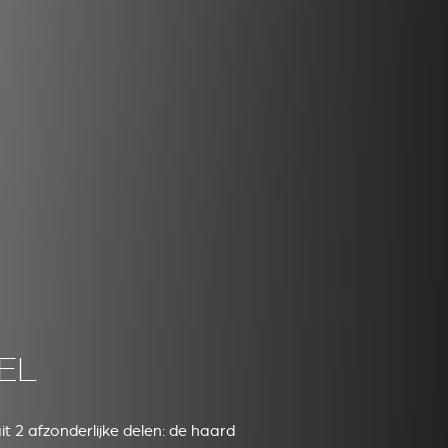
EL
t 2 afzonderlijke delen: de haard