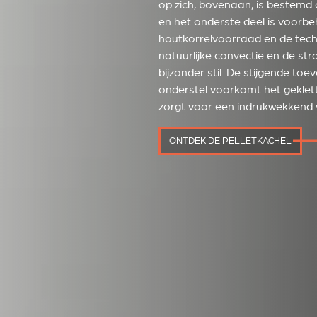
op zich, bovenaan, is bestemd o
en het onderste deel is voorb
houtkorrelvoorraad en de tech
natuurlijke convectie en de stra
bijzonder stil. De stijgende toe
onderstel voorkomt het geklett
zorgt voor een indrukwekkend
ONTDEK DE PELLETKACHEL