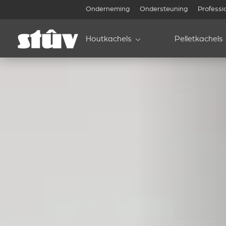
Onderneming
Ondersteuning
Professi
Houtkachels
Pelletkachels