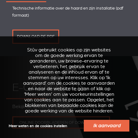
Technische informatie over de haard en zijn installatie (pdf
formaat)
DOWNLOAD DE PDF
Stûv gebruikt cookies op zijn websites
om de goede werking ervan te
garanderen, uw browse-ervaring te
verbeteren, het gebruik ervan te
analyseren en de inhoud ervan af te
stemmen op uw interesses. Klik op ‘Ik
aanvaard’ om de cookies te aanvaarden
E-CATALOGUS
en naar de website te gaan of klik op
‘Meer weten’ om uw voorkeurinstellingen
van cookies aan te passen. Opgelet, het
blokkeren van bepaalde cookies kan de
Bekijk de brochure van de gamma Stûv 6
goede werking van de website hinderen.
ONLINE DOORBLADEREN OF DOWNLOADEN
Ik aanvaard
Meer weten en de cookies instellen