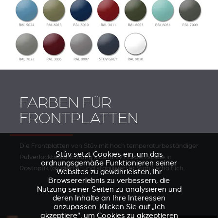
FARBEN FÜR
FRONTPLATTEN
Die Frontplatten von Stûv mit hoch temperaturbeständiger
Stûv setzt Cookies ein, um das
Pulverlackbeschichtung sind in 19 Farben sowie in
ordnungsgemäße Funktionieren seiner
Rostoptik (oxidierter und stabilisierter Stahl) erhältlich.
Websites zu gewährleisten, Ihr
Browsererlebnis zu verbessern, die
Nutzung seiner Seiten zu analysieren und
deren Inhalte an Ihre Interessen
anzupassen. Klicken Sie auf „Ich
akzeptiere“, um Cookies zu akzeptieren