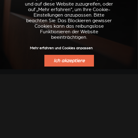
und auf diese Website zuzugreifen, oder
auf „Mehr erfahren“, um Ihre Cookie-
Einstellungen anzupassen. Bitte
beachten Sie: Das Blockieren gewisser
Cookies kann das reibungslose
Funktionieren der Website
beeinträchtigen.
Mehr erfahren und Cookies anpassen
Ich akzeptiere
VERKLEIDUNGEN UND
ZUBEHÖRTEIL FÜR
ZUBERHÖRTEIL FÜR
STÛV 21
STÛV 21
VERKLEIDUNGEN AUS
STAHL IN ROSTOPTIK
Jeder Ofen ist ein Einzelstück. Es können Abweichungen
hinsichtlich Farbe und Struktur zu dem Gerät, das bei Ihrem
Händler ausgestellt ist, auftreten.