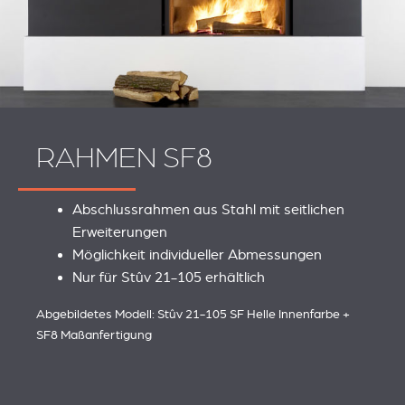
REVESTIMIENTOS Y
STÛV 21 CLADDINGS
RAHMEN SF8
ACCESORIOS STÛV 21
AND ACCESSORIES
Abschlussrahmen aus Stahl mit seitlichen
Erweiterungen
Möglichkeit individueller Abmessungen
Nur für Stûv 21-105 erhältlich
Abgebildetes Modell: Stûv 21-105 SF Helle Innenfarbe +
SF8 Maßanfertigung