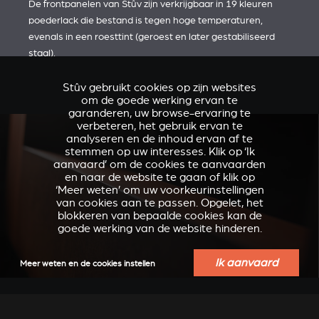
De frontpanelen van Stûv zijn verkrijgbaar in 19 kleuren
poederlack die bestand is tegen hoge temperaturen,
evenals in een roesttint (geroest en later gestabiliseerd
staal).
Stûv gebruikt cookies op zijn websites
om de goede werking ervan te
garanderen, uw browse-ervaring te
verbeteren, het gebruik ervan te
analyseren en de inhoud ervan af te
stemmen op uw interesses. Klik op ‘Ik
aanvaard’ om de cookies te aanvaarden
en naar de website te gaan of klik op
‘Meer weten’ om uw voorkeurinstellingen
van cookies aan te passen. Opgelet, het
blokkeren van bepaalde cookies kan de
goede werking van de website hinderen.
Ik aanvaard
Meer weten en de cookies instellen
VERKLEIDUNGEN UND
ACCESSOIRES VOOR
ZUBERHÖRTEIL FÜR
STÛV 21
STÛV 21