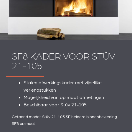
SF8 KADER VOOR STÛV
21-105
Stalen afwerkingskader met zijdelijke
REVESTIMIENTOS Y
STÛV 21 CLADDINGS
verlengstukken
ACCESORIOS STÛV 21
AND ACCESSORIES
Mogelijkheid van op maat afmetingen
Beschibaar voor Stûv 21-105
Getoond model: Stûv 21-105 SF heldere binnenbekleding +
SF8 op maat